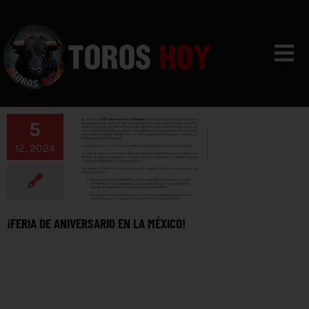
Skip
to
content
Togg
Navi
VIDEOS
5
CALENDARIO
12, 2024
NOTICIAS
CONTACTO
¡FERIA DE ANIVERSARIO EN LA MÉXICO!