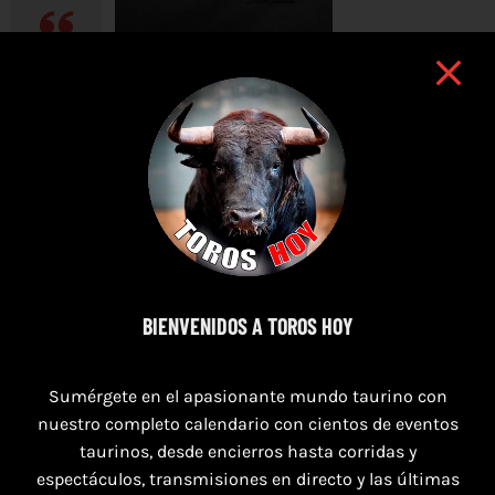
Nace el I campeonato nacional de recortadores OneToro
febrero 19th, 2024
Nace el I campeonato nacional de recortadores OneToro -
Tauroemoción Un ambicioso certamen que contará con
los 60 mejores especialistas del momento
Leer más
BIENVENIDOS A TOROS HOY
13
Sumérgete en el apasionante mundo taurino con
02, 2024
nuestro completo calendario con cientos de eventos
taurinos, desde encierros hasta corridas y
espectáculos, transmisiones en directo y las últimas