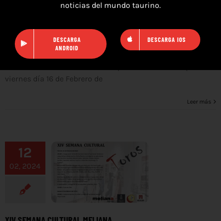
noticias del mundo taurino.
COMUNICADO DE PRENSA GANADERÍA PACO MARTÍ
febrero 13th, 2024
DESCARGA
DESCARGA IOS
ANDROID
GANADERÍA PACO MARTÍ COMUNICADO DE PRENSA Desde la
Ganadería Paco Martí, nos complace anunciarles que el
viernes día 16 de Febrero de
Leer más
12
02, 2024
XIV SEMANA CULTURAL MELIANA