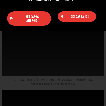
TOROS BENIFAIRO DE LES VALLS 2024 SHORT ✅😱 Toros para todos
2024 short #toros2024 #toros
DESCARGA
DESCARGA IOS
ANDROID
EL RETORNO DE LOS HEROES LAS VENTAS MADRID SHORTS #bull
#torospopulares #toros toros tv