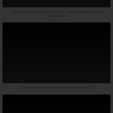
shorts concurso recortes zaragoza ✅ toros tv #toros #torostv
#torosvideos
SHORT TOROS tv BRAVOS MUSEROS 14 DE AGOSTO