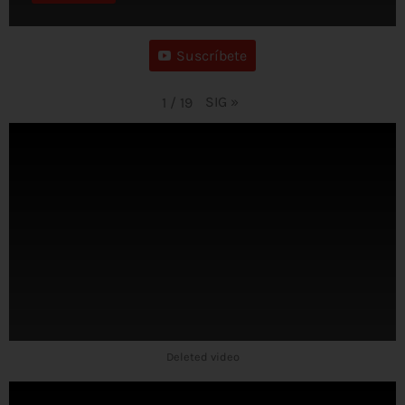
Suscríbete
SIG
»
1
/
19
Deleted video