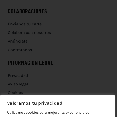
COLABORACIONES
Envíanos tu cartel
Colabora con nosotros
Anúnciate
Contrátanos
INFORMACIÓN LEGAL
Privacidad
Aviso legal
Cookies
Devoluciones
Valoramos tu privacidad
Utilizamos cookies para mejorar tu experiencia de