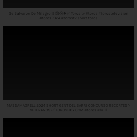
Se Salvaron De Milagro!!! 😱😱▶️✅ Toros tv #toros #torostelevision
#toros2024 #torostv short toros
MASSAMAGRELL 2024 SHORT GENT DEL BARRI CONCURSO RECORTES Y
VETERANOS ✅ TOROSH0Y.COM #toros #bull