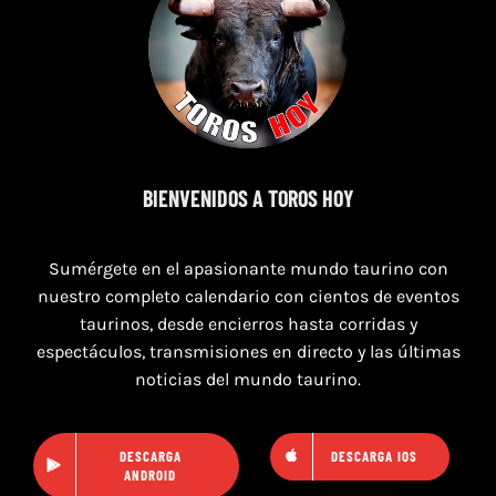
BIENVENIDOS A TOROS HOY
Sumérgete en el apasionante mundo taurino con
2023 TOROS / Victoriano del Rio ❤️✅ Albuixech "EL PILO" ▶️ TOROS TV
nuestro completo calendario con cientos de eventos
4K - 1 parte
taurinos, desde encierros hasta corridas y
espectáculos, transmisiones en directo y las últimas
noticias del mundo taurino.
DESCARGA
DESCARGA IOS
ANDROID