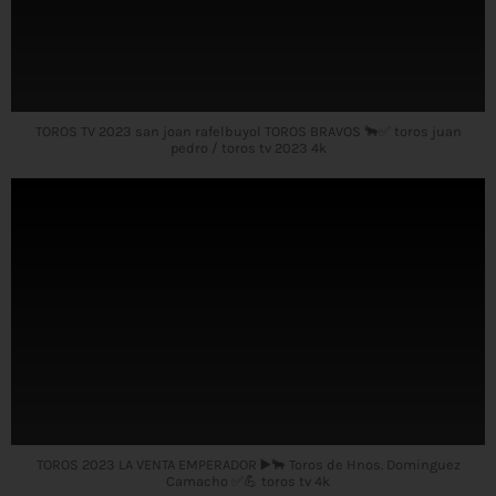
TOROS TV 2023 san joan rafelbuyol TOROS BRAVOS 🐂✅ toros juan
pedro / toros tv 2023 4k
TOROS 2023 LA VENTA EMPERADOR ▶️🐂 Toros de Hnos. Dominguez
Camacho ✅💪 toros tv 4k