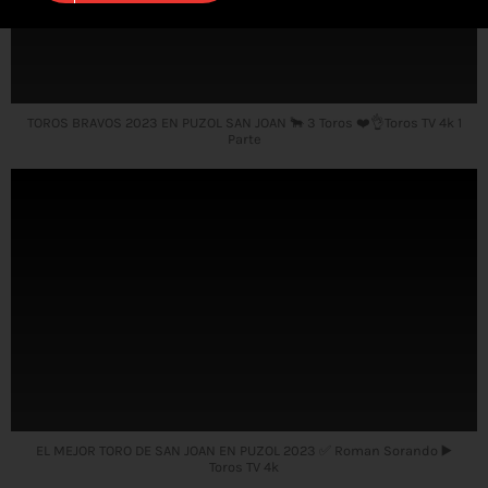
TOROS BRAVOS 2023 EN PUZOL SAN JOAN 🐂 3 Toros ❤️👌Toros TV 4k 1
Parte
EL MEJOR TORO DE SAN JOAN EN PUZOL 2023 ✅ Roman Sorando ▶️
Toros TV 4k