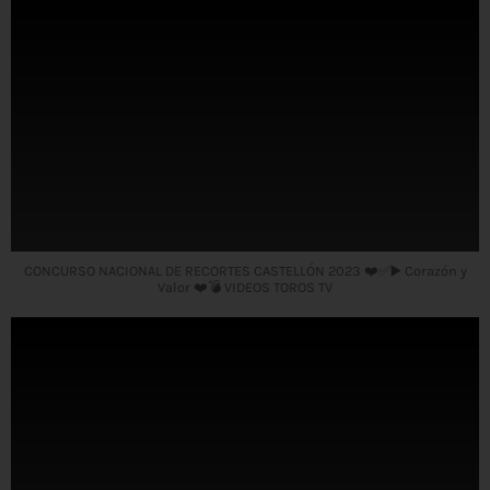
CONCURSO NACIONAL DE RECORTES CASTELLÓN 2023 ❤️✅▶️ Corazón y
Valor ❤️💣 VIDEOS TOROS TV