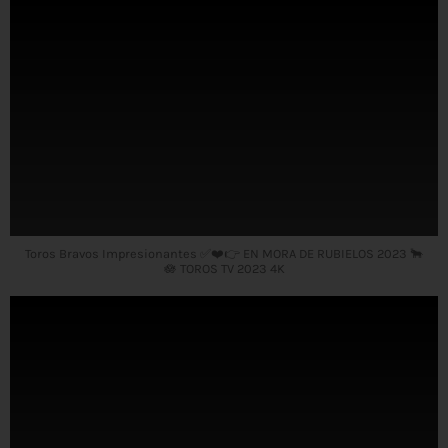
Toros Bravos Impresionantes ✅❤️👉 EN MORA DE RUBIELOS 2023 🐂
🪷 TOROS TV 2023 4K