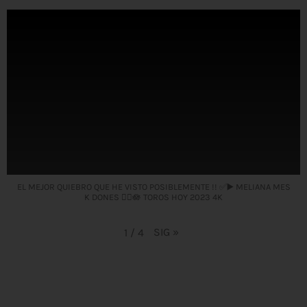
EL MEJOR QUIEBRO QUE HE VISTO POSIBLEMENTE !! ✅▶️ MELIANA MES
K DONES 🤦‍♀️🪷 TOROS HOY 2023 4K
SIG
»
1
/
4