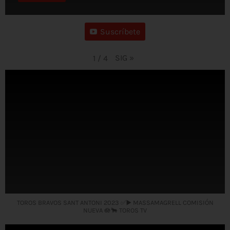
Suscríbete
SIG
»
1
/
4
TOROS BRAVOS SANT ANTONI 2023 ✅▶️ MASSAMAGRELL COMISIÓN
NUEVA 🪷🐂 TOROS TV