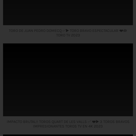
TORO DE JUAN PEDRO DOMECQ ✅▶️ TORO BRAVO ESPECTACULAR ❤️🪷
TORO TV 2023
IMPACTO BRUTAL!! TOROS QUART DE LES VALLS ✅ ❤️▶️ 3 TOROS BRAVOS
IMPRESIONANTES TOROS TV EN 4K 2023