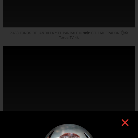
2023 TOROS DE JANDILLA Y EL PARRALEJO ❤️▶️ C.T. EMPERADOR 👌🪷
Toros TV 4k
TOROS HOY Paiporta 2023 🐂▶️✅ Toros Coloraos de El Cortijillo 🪷
toros hoy 4k