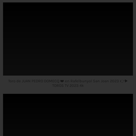
Toro de JUAN PEDRO DOMECQ ❤️ en Rafelbunyol San Joan 2023 👉▶️
TOROS TV 2023 4k