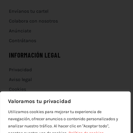
Envíanos tu cartel
Colabora con nosotros
Anúnciate
Contrátanos
INFORMACIÓN LEGAL
Privacidad
Aviso legal
Cookies
Devoluciones
Valoramos tu privacidad
Utilizamos cookies para mejorar tu experiencia de
navegación, ofrecer anuncios o contenido personalizados y
analizar nuestro tráfico. Al hacer clic en "Aceptar todo",