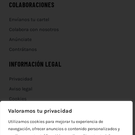
COLABORACIONES
Envíanos tu cartel
Colabora con nosotros
Anúnciate
Contrátanos
INFORMACIÓN LEGAL
Privacidad
Aviso legal
Cookies
Devoluciones
Valoramos tu privacidad
Utilizamos cookies para mejorar tu experiencia de
navegación, ofrecer anuncios o contenido personalizados y