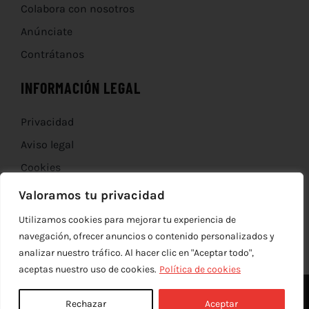
Colabora con nosotros
Anúnciate
Contrátanos
INFORMACIÓN LEGAL
Privacidad
Aviso legal
Cookies
Devoluciones
Valoramos tu privacidad
Utilizamos cookies para mejorar tu experiencia de
navegación, ofrecer anuncios o contenido personalizados y
analizar nuestro tráfico. Al hacer clic en "Aceptar todo",
aceptas nuestro uso de cookies.
Política de cookies
Rechazar
Aceptar
© Copyright 2012 - 2026 |
edev
| Todos los derechos reservados