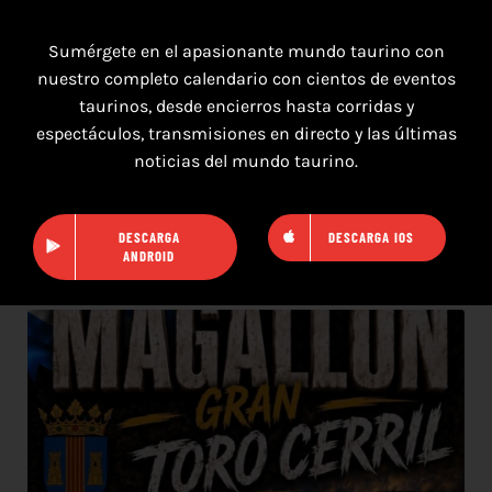
Sumérgete en el apasionante mundo taurino con
nuestro completo calendario con cientos de eventos
taurinos, desde encierros hasta corridas y
espectáculos, transmisiones en directo y las últimas
noticias del mundo taurino.
8 de agosto de 2026
TOROS SAN AGUSTÍN Y SAN MARCOS
DESCARGA
DESCARGA IOS
CASTELLÓN DEL 8 AL 10 DE AGOSTO 2026
ANDROID