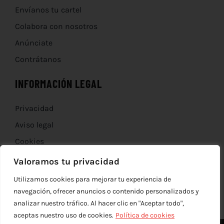
Envíanos tu cartel
Colabora con nosotros
Anúnciate
Contrátanos
INFORMACIÓN LEGAL
Privacidad
Aviso legal
Cookies
Devoluciones
Valoramos tu privacidad
Utilizamos cookies para mejorar tu experiencia de
navegación, ofrecer anuncios o contenido personalizados y
analizar nuestro tráfico. Al hacer clic en "Aceptar todo",
aceptas nuestro uso de cookies.
Política de cookies