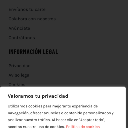
Envíanos tu cartel
Colabora con nosotros
Anúnciate
Contrátanos
INFORMACIÓN LEGAL
Privacidad
Aviso legal
Cookies
Devoluciones
Valoramos tu privacidad
Utilizamos cookies para mejorar tu experiencia de
navegación, ofrecer anuncios o contenido personalizados y
analizar nuestro tráfico. Al hacer clic en "Aceptar todo",
aceptas nuestro uso de cookies.
Política de cookies