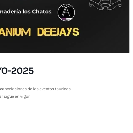
YO-2025
cancelaciones de los eventos taurinos.
ar sigue en vigor.