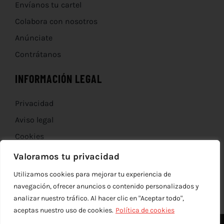
Envíanos tu cartel
Colabora con nosotros
Anúnciate
Contrátanos
INFORMACIÓN LEGAL
Privacidad
Aviso legal
Cookies
Devoluciones
Valoramos tu privacidad
Utilizamos cookies para mejorar tu experiencia de
navegación, ofrecer anuncios o contenido personalizados y
analizar nuestro tráfico. Al hacer clic en "Aceptar todo",
aceptas nuestro uso de cookies.
Política de cookies