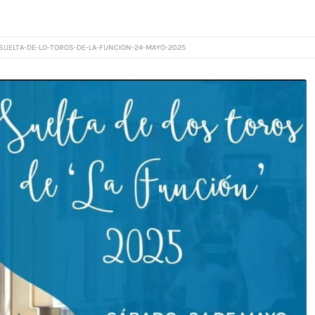
SUELTA-DE-LO-TOROS-DE-LA-FUNCION-24-MAYO-2025