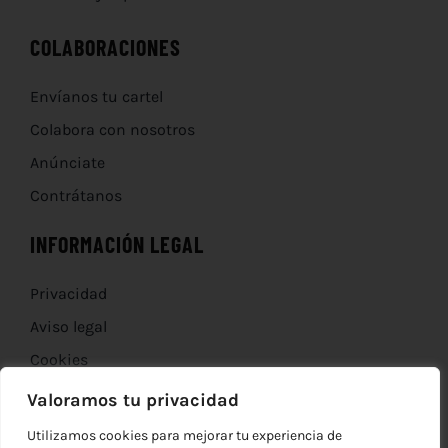
COLABORACIONES
Envíanos tu cartel
Colabora con nosotros
Anúnciate
Contrátanos
INFORMACIÓN LEGAL
Privacidad
Aviso legal
Cookies
Devoluciones
Valoramos tu privacidad
Utilizamos cookies para mejorar tu experiencia de