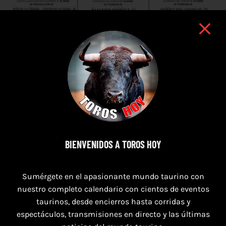
BIENVENIDOS A TOROS HOY
7 de agosto de 2026
TOROS PUERTO DE SANTA MARÍA DEL 7 AL 9
Sumérgete en el apasionante mundo taurino con
DE AGOSTO 2026
nuestro completo calendario con cientos de eventos
taurinos, desde encierros hasta corridas y
espectáculos, transmisiones en directo y las últimas