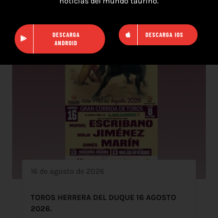
noticias del mundo taurino.
DESCARGA
DESCARGA IOS
ANDROID
16 de agosto de 2026
TOROS HERRERA DEL DUQUE 16 AGOSTO
2026.