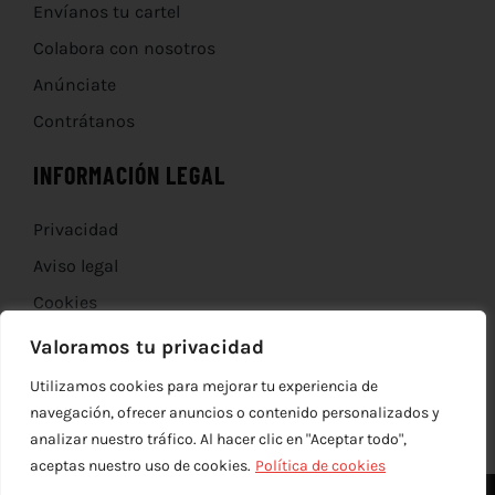
Envíanos tu cartel
Colabora con nosotros
Anúnciate
Contrátanos
INFORMACIÓN LEGAL
Privacidad
Aviso legal
Cookies
Devoluciones
Valoramos tu privacidad
Utilizamos cookies para mejorar tu experiencia de
navegación, ofrecer anuncios o contenido personalizados y
analizar nuestro tráfico. Al hacer clic en "Aceptar todo",
aceptas nuestro uso de cookies.
Política de cookies