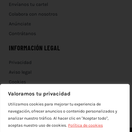
Envíanos tu cartel
Colabora con nosotros
Anúnciate
Contrátanos
INFORMACIÓN LEGAL
Privacidad
Aviso legal
Cookies
Devoluciones
Valoramos tu privacidad
Utilizamos cookies para mejorar tu experiencia de
navegación, ofrecer anuncios o contenido personalizados y
analizar nuestro tráfico. Al hacer clic en "Aceptar todo",
aceptas nuestro uso de cookies.
Política de cookies