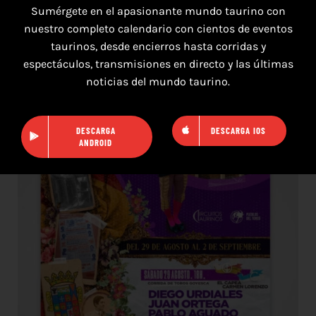
Sumérgete en el apasionante mundo taurino con
nuestro completo calendario con cientos de eventos
taurinos, desde encierros hasta corridas y
16 de agosto de 2026
espectáculos, transmisiones en directo y las últimas
noticias del mundo taurino.
TOROS HERRERA DEL DUQUE 16 AGOSTO
2026.
DESCARGA
DESCARGA IOS
ANDROID