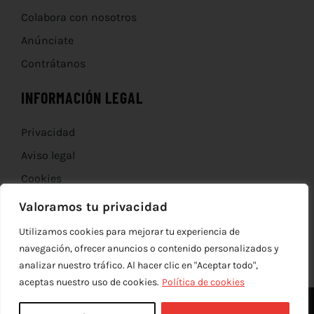
Colabora con nosotros
Anúnciate
Contrátanos
INFORMACIÓN LEGAL
Privacidad
Aviso legal
Cookies
Devoluciones
Valoramos tu privacidad
Utilizamos cookies para mejorar tu experiencia de
navegación, ofrecer anuncios o contenido personalizados y
analizar nuestro tráfico. Al hacer clic en "Aceptar todo",
aceptas nuestro uso de cookies.
Política de cookies