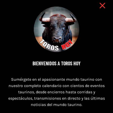
BIENVENIDOS A TOROS HOY
7 de agosto de 2026
Sumérgete en el apasionante mundo taurino con
TOROS SEGART 7 Y 8 DE AGOSTO 2026
nuestro completo calendario con cientos de eventos
taurinos, desde encierros hasta corridas y
espectáculos, transmisiones en directo y las últimas
noticias del mundo taurino.