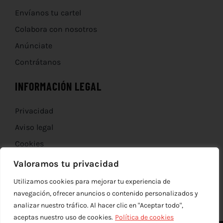
Envíanos tu cartel
Colabora con nosotros
Anúnciate
Contrátanos
INFORMACIÓN LEGAL
Privacidad
Aviso legal
Cookies
Devoluciones
Valoramos tu privacidad
Utilizamos cookies para mejorar tu experiencia de
navegación, ofrecer anuncios o contenido personalizados y
analizar nuestro tráfico. Al hacer clic en "Aceptar todo",
aceptas nuestro uso de cookies.
Política de cookies