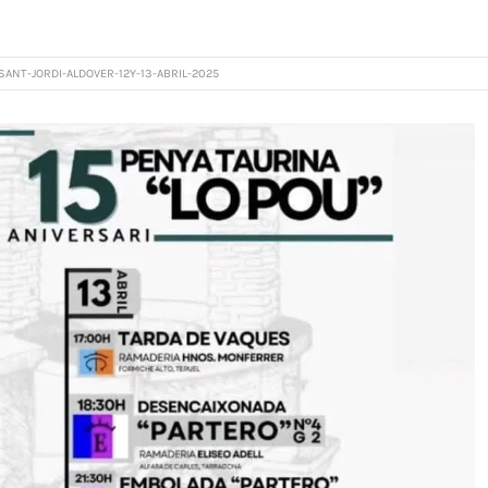
SANT-JORDI-ALDOVER-12Y-13-ABRIL-2025