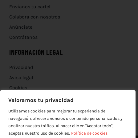
Envíanos tu cartel
Colabora con nosotros
Anúnciate
Contrátanos
INFORMACIÓN LEGAL
Privacidad
Aviso legal
Cookies
Devoluciones
Valoramos tu privacidad
Utilizamos cookies para mejorar tu experiencia de
navegación, ofrecer anuncios o contenido personalizados y
analizar nuestro tráfico. Al hacer clic en "Aceptar todo",
aceptas nuestro uso de cookies.
Política de cookies