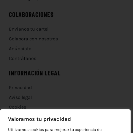
COLABORACIONES
Envíanos tu cartel
Colabora con nosotros
Anúnciate
Contrátanos
INFORMACIÓN LEGAL
Privacidad
Aviso legal
Cookies
Devoluciones
Valoramos tu privacidad
Utilizamos cookies para mejorar tu experiencia de