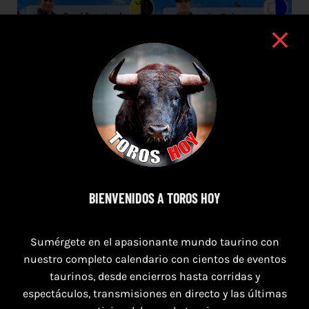
BIENVENIDOS A TOROS HOY
8 de agosto de 2026
Sumérgete en el apasionante mundo taurino con
TOROS SAN AGUSTÍN Y SAN MARCOS
nuestro completo calendario con cientos de eventos
CASTELLÓN DEL 8 AL 10 DE AGOSTO 2026
taurinos, desde encierros hasta corridas y
espectáculos, transmisiones en directo y las últimas