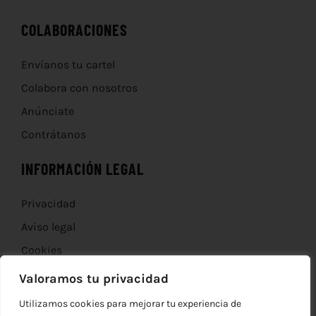
COLABORACIONES
Envíanos tu cartel
Colabora con nosotros
Anúnciate
Contrátanos
INFORMACIÓN LEGAL
Privacidad
Aviso legal
Cookies
Devoluciones
Valoramos tu privacidad
Utilizamos cookies para mejorar tu experiencia de