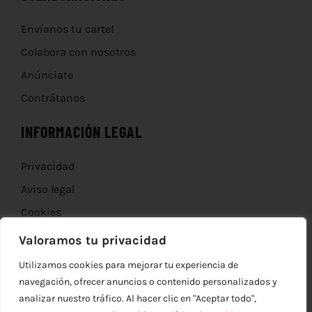
Envíanos tu cartel
Colabora con nosotros
Anúnciate
Contrátanos
INFORMACIÓN LEGAL
Privacidad
Aviso legal
Cookies
Devoluciones
Valoramos tu privacidad
Utilizamos cookies para mejorar tu experiencia de
navegación, ofrecer anuncios o contenido personalizados y
analizar nuestro tráfico. Al hacer clic en "Aceptar todo",