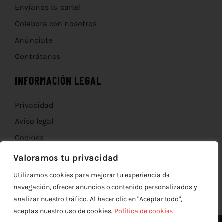
Envíanos tu cartel
Colabora con nosotros
Anúnciate
Contrátanos
INFORMACIÓN LEGAL
Privacidad
Aviso legal
Cookies
Devoluciones
Valoramos tu privacidad
Utilizamos cookies para mejorar tu experiencia de
navegación, ofrecer anuncios o contenido personalizados y
analizar nuestro tráfico. Al hacer clic en "Aceptar todo",
aceptas nuestro uso de cookies.
Política de cookies