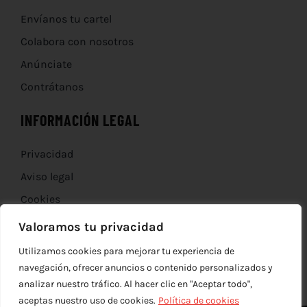
Envíanos tu cartel
Colabora con nosotros
Anúnciate
Contrátanos
INFORMACIÓN LEGAL
Privacidad
Aviso legal
Cookies
Devoluciones
Valoramos tu privacidad
Utilizamos cookies para mejorar tu experiencia de
navegación, ofrecer anuncios o contenido personalizados y
analizar nuestro tráfico. Al hacer clic en "Aceptar todo",
aceptas nuestro uso de cookies.
Política de cookies