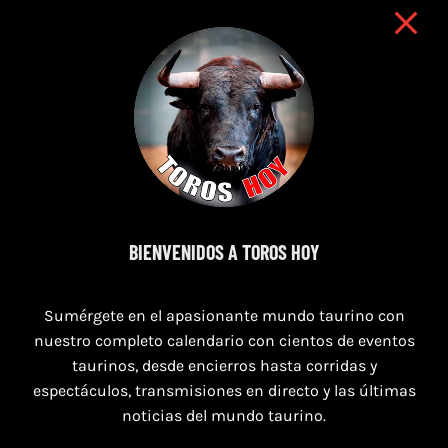
BIENVENIDOS A TOROS HOY
8 de agosto de 2026
Sumérgete en el apasionante mundo taurino con
TOROS MAGALLON 8 AGOSTO 2026
nuestro completo calendario con cientos de eventos
taurinos, desde encierros hasta corridas y
espectáculos, transmisiones en directo y las últimas
noticias del mundo taurino.