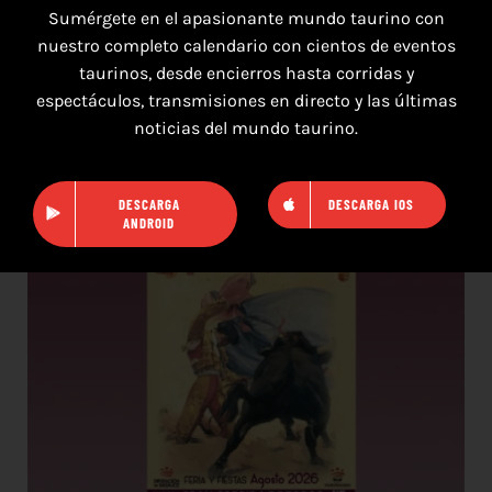
Sumérgete en el apasionante mundo taurino con
nuestro completo calendario con cientos de eventos
taurinos, desde encierros hasta corridas y
7 de agosto de 2026
espectáculos, transmisiones en directo y las últimas
noticias del mundo taurino.
TOROS PUERTO DE SANTA MARÍA DEL 7 AL 9
DE AGOSTO 2026
DESCARGA
DESCARGA IOS
ANDROID