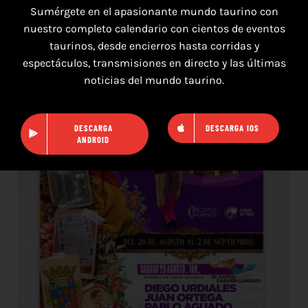
Sumérgete en el apasionante mundo taurino con
nuestro completo calendario con cientos de eventos
taurinos, desde encierros hasta corridas y
16 de agosto de 2026
espectáculos, transmisiones en directo y las últimas
noticias del mundo taurino.
TOROS HERRERA DEL DUQUE 16 AGOSTO
2026.
DESCARGA
DESCARGA IOS
ANDROID