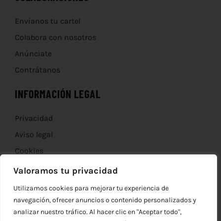
Envíanos tu cartel
Colabora con nosotros
Anúnciate
Contrátanos
INFORMACIÓN LEGAL
Privacidad
Aviso legal
Cookies
Devoluciones
Valoramos tu privacidad
Utilizamos cookies para mejorar tu experiencia de
navegación, ofrecer anuncios o contenido personalizados y
analizar nuestro tráfico. Al hacer clic en "Aceptar todo",