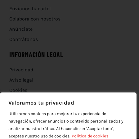
Envíanos tu cartel
Colabora con nosotros
Anúnciate
Contrátanos
INFORMACIÓN LEGAL
Privacidad
Aviso legal
Cookies
Devoluciones
Valoramos tu privacidad
Utilizamos cookies para mejorar tu experiencia de
navegación, ofrecer anuncios o contenido personalizados y
analizar nuestro tráfico. Al hacer clic en "Aceptar todo",
aceptas nuestro uso de cookies.
Política de cookies