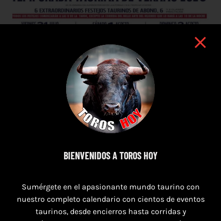
BIENVENIDOS A TOROS HOY
7 de agosto de 2026
Sumérgete en el apasionante mundo taurino con
TOROS PUERTO DE SANTA MARÍA DEL 7 AL 9
nuestro completo calendario con cientos de eventos
DE AGOSTO 2026
taurinos, desde encierros hasta corridas y