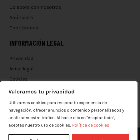
Colabora con nosotros
Anúnciate
Contrátanos
INFORMACIÓN LEGAL
Privacidad
Aviso legal
Cookies
Devoluciones
Valoramos tu privacidad
Utilizamos cookies para mejorar tu experiencia de
navegación, ofrecer anuncios o contenido personalizados y
analizar nuestro tráfico. Al hacer clic en "Aceptar todo",
aceptas nuestro uso de cookies.
Política de cookies