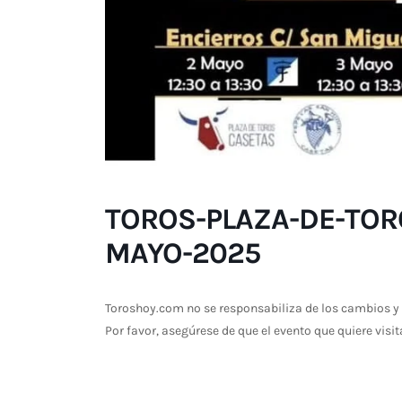
TOROS-PLAZA-DE-TORO
MAYO-2025
Toroshoy.com no se responsabiliza de los cambios y 
Por favor, asegúrese de que el evento que quiere visit