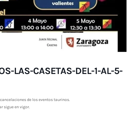
S-LAS-CASETAS-DEL-1-AL-5-
cancelaciones de los eventos taurinos.
ar sigue en vigor.