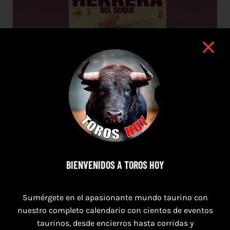
BIENVENIDOS A TOROS HOY
16 de agosto de 2026
Sumérgete en el apasionante mundo taurino con
nuestro completo calendario con cientos de eventos
TOROS HERRERA DEL DUQUE 16 AGOSTO
taurinos, desde encierros hasta corridas y
2026.