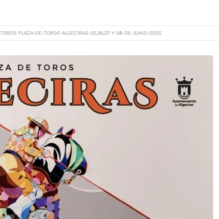
TOROS-PLAZA-DE-TOROS-ALGECIRAS-25,26,27-Y-28-DE-JUNIO-2025