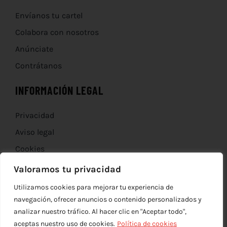
Envíanos tu cartel
Colabora con nosotros
Anúnciate
Contrátanos
INFORMACIÓN LEGAL
Privacidad
Aviso legal
Cookies
Devoluciones
Valoramos tu privacidad
Utilizamos cookies para mejorar tu experiencia de
navegación, ofrecer anuncios o contenido personalizados y
analizar nuestro tráfico. Al hacer clic en "Aceptar todo",
aceptas nuestro uso de cookies.
Política de cookies