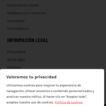
Envíanos tu cartel
Colabora con nosotros
Anúnciate
Contrátanos
INFORMACIÓN LEGAL
Privacidad
Aviso legal
Cookies
Devoluciones
Valoramos tu privacidad
Utilizamos cookies para mejorar tu experiencia de
navegación, ofrecer anuncios o contenido personalizados y
analizar nuestro tráfico. Al hacer clic en "Aceptar todo",
aceptas nuestro uso de cookies.
Política de cookies