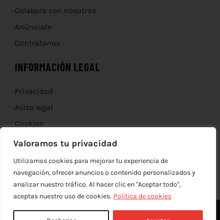
Colabora con nosotros
Anúnciate
Contrátanos
INFORMACIÓN LEGAL
Privacidad
Aviso legal
Cookies
Devoluciones
Valoramos tu privacidad
Utilizamos cookies para mejorar tu experiencia de
navegación, ofrecer anuncios o contenido personalizados y
analizar nuestro tráfico. Al hacer clic en "Aceptar todo",
aceptas nuestro uso de cookies.
Política de cookies