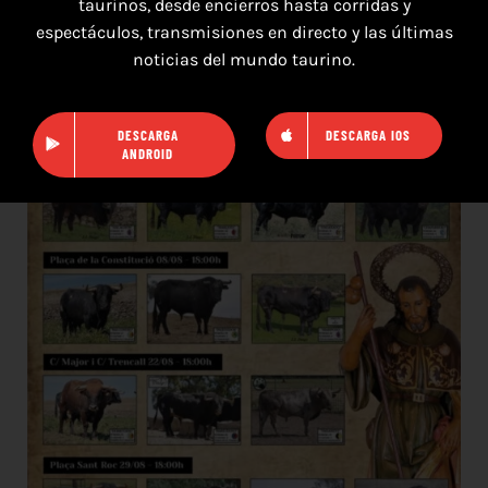
taurinos, desde encierros hasta corridas y
espectáculos, transmisiones en directo y las últimas
TOROS MAGALLON 8 AGOSTO 2026
noticias del mundo taurino.
DESCARGA
DESCARGA IOS
ANDROID