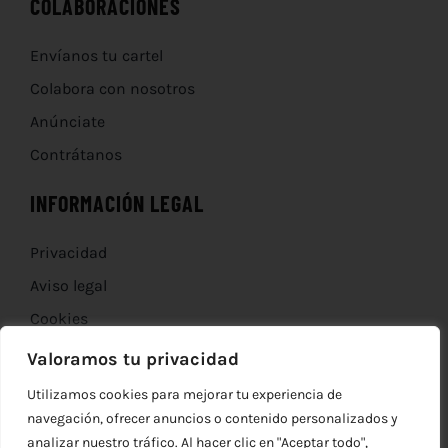
COLABORACIONES
Envíanos tu cartel
Colabora con nosotros
Anúnciate
Contrátanos
INFORMACIÓN LEGAL
Privacidad
Aviso legal
Cookies
Devoluciones
Valoramos tu privacidad
Utilizamos cookies para mejorar tu experiencia de
navegación, ofrecer anuncios o contenido personalizados y
analizar nuestro tráfico. Al hacer clic en "Aceptar todo",