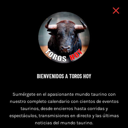
BIENVENIDOS A TOROS HOY
9 de agosto de 2026
TOROS NAVAS DE SAN JUAN 9 AGOSTO
Sumérgete en el apasionante mundo taurino con
2026
nuestro completo calendario con cientos de eventos
taurinos, desde encierros hasta corridas y
espectáculos, transmisiones en directo y las últimas
noticias del mundo taurino.