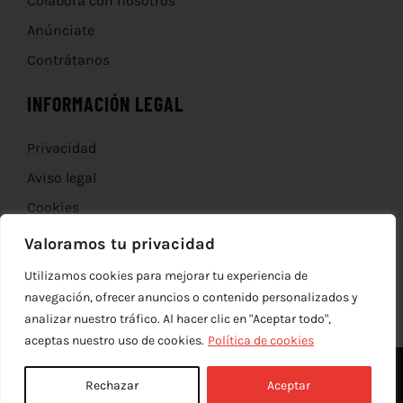
Colabora con nosotros
Anúnciate
Contrátanos
INFORMACIÓN LEGAL
Privacidad
Aviso legal
Cookies
Devoluciones
Valoramos tu privacidad
Utilizamos cookies para mejorar tu experiencia de
navegación, ofrecer anuncios o contenido personalizados y
analizar nuestro tráfico. Al hacer clic en "Aceptar todo",
aceptas nuestro uso de cookies.
Política de cookies
Rechazar
Aceptar
© Copyright 2012 - 2026 |
edev
| Todos los derechos reservados