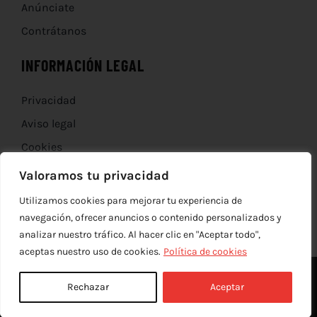
Anúnciate
Contrátanos
INFORMACIÓN LEGAL
Privacidad
Aviso legal
Cookies
Devoluciones
Valoramos tu privacidad
Utilizamos cookies para mejorar tu experiencia de
navegación, ofrecer anuncios o contenido personalizados y
analizar nuestro tráfico. Al hacer clic en "Aceptar todo",
aceptas nuestro uso de cookies.
Política de cookies
Rechazar
Aceptar
© Copyright 2012 - 2026 |
edev
| Todos los derechos reservados