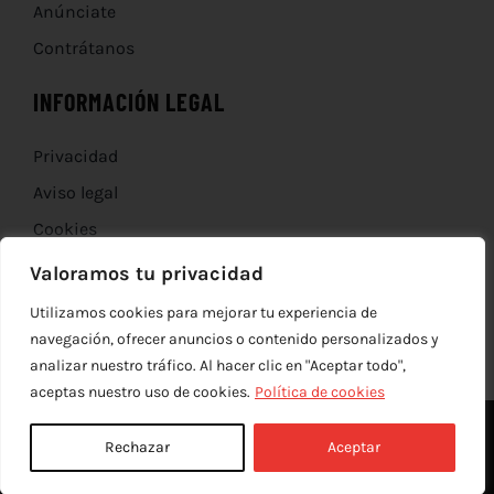
Anúnciate
Contrátanos
INFORMACIÓN LEGAL
Privacidad
Aviso legal
Cookies
Devoluciones
Valoramos tu privacidad
Utilizamos cookies para mejorar tu experiencia de
navegación, ofrecer anuncios o contenido personalizados y
analizar nuestro tráfico. Al hacer clic en "Aceptar todo",
aceptas nuestro uso de cookies.
Política de cookies
Rechazar
Aceptar
© Copyright 2012 - 2026 |
edev
| Todos los derechos reservados