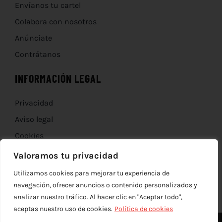
Envíanos tu cartel
Colabora con nosotros
Anúnciate
Contrátanos
INFORMACIÓN LEGAL
Privacidad
Aviso legal
Cookies
Devoluciones
Valoramos tu privacidad
Utilizamos cookies para mejorar tu experiencia de
navegación, ofrecer anuncios o contenido personalizados y
analizar nuestro tráfico. Al hacer clic en "Aceptar todo",
aceptas nuestro uso de cookies.
Política de cookies