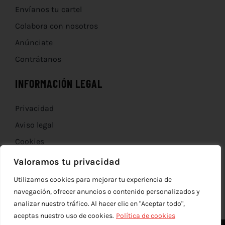
Envíanos tu cartel
Colabora con nosotros
Anúnciate
Contrátanos
INFORMACIÓN LEGAL
Privacidad
Aviso legal
Cookies
Devoluciones
Valoramos tu privacidad
Utilizamos cookies para mejorar tu experiencia de
navegación, ofrecer anuncios o contenido personalizados y
analizar nuestro tráfico. Al hacer clic en "Aceptar todo",
aceptas nuestro uso de cookies.
Política de cookies