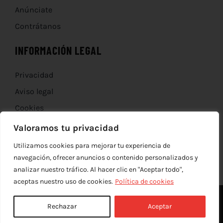
Anúnciate
Contrátanos
INFORMACIÓN LEGAL
Privacidad
Aviso legal
Cookies
Devoluciones
Valoramos tu privacidad
Utilizamos cookies para mejorar tu experiencia de
navegación, ofrecer anuncios o contenido personalizados y
analizar nuestro tráfico. Al hacer clic en "Aceptar todo",
aceptas nuestro uso de cookies.
Política de cookies
Rechazar
Aceptar
© Copyright 2012 - 2026 |
edev
| Todos los derechos reservados