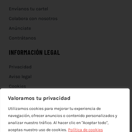
Envíanos tu cartel
Colabora con nosotros
Anúnciate
Contrátanos
INFORMACIÓN LEGAL
Privacidad
Aviso legal
Cookies
Devoluciones
Valoramos tu privacidad
Utilizamos cookies para mejorar tu experiencia de
navegación, ofrecer anuncios o contenido personalizados y
analizar nuestro tráfico. Al hacer clic en "Aceptar todo",
aceptas nuestro uso de cookies.
Política de cookies