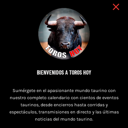
9 de agosto de 2026
BIENVENIDOS A TOROS HOY
TOROS NAVAS DE SAN JUAN 9 AGOSTO
Sumérgete en el apasionante mundo taurino con
2026
nuestro completo calendario con cientos de eventos
taurinos, desde encierros hasta corridas y
espectáculos, transmisiones en directo y las últimas
noticias del mundo taurino.