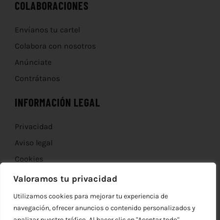
COLABORACIONES
Envíanos tu cartel
Colabora con nosotros
Anúnciate
Contrátanos
INFORMACIÓN LEGAL
Privacidad
Aviso legal
Cookies
Devoluciones
Valoramos tu privacidad
Utilizamos cookies para mejorar tu experiencia de
navegación, ofrecer anuncios o contenido personalizados y
analizar nuestro tráfico. Al hacer clic en "Aceptar todo",