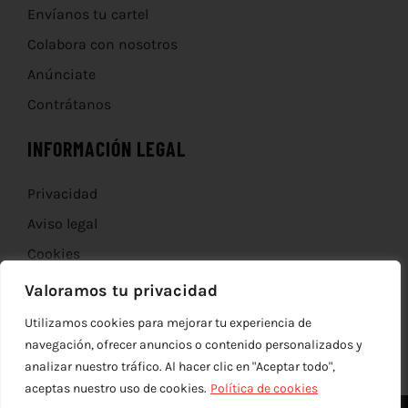
Envíanos tu cartel
Colabora con nosotros
Anúnciate
Contrátanos
INFORMACIÓN LEGAL
Privacidad
Aviso legal
Cookies
Devoluciones
Valoramos tu privacidad
Utilizamos cookies para mejorar tu experiencia de
navegación, ofrecer anuncios o contenido personalizados y
analizar nuestro tráfico. Al hacer clic en "Aceptar todo",
aceptas nuestro uso de cookies.
Política de cookies