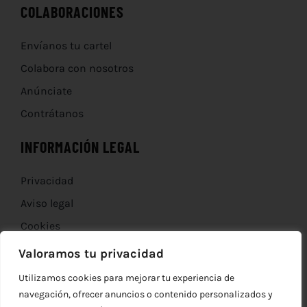
COLABORACIONES
Envíanos tu cartel
Colabora con nosotros
Anúnciate
Contrátanos
INFORMACIÓN LEGAL
Privacidad
Aviso legal
Cookies
Devoluciones
Valoramos tu privacidad
Utilizamos cookies para mejorar tu experiencia de
navegación, ofrecer anuncios o contenido personalizados y