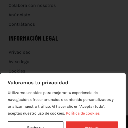
Colabora con nosotros
Anúnciate
Contrátanos
INFORMACIÓN LEGAL
Privacidad
Aviso legal
Cookies
Devoluciones
Valoramos tu privacidad
Utilizamos cookies para mejorar tu experiencia de
navegación, ofrecer anuncios o contenido personalizados y
analizar nuestro tráfico. Al hacer clic en "Aceptar todo",
aceptas nuestro uso de cookies.
Política de cookies
Rechazar
Aceptar
© Copyright 2012 - 2026 |
edev
| Todos los derechos reservados